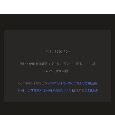
电话：1536176**
地址：佛山市禅城区江湾二路10号之一二层①-（20）轴
243室（住所申报）
COPYRIGHT © 2026
WWW.WENSHA86.COM
母婴用品销
售
佛山温莎商务有限公司
母婴用品销售
版权所有
SITEMAP