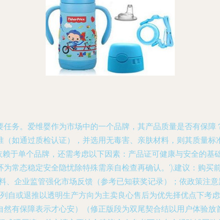
要任务。爱维婴作为市场中的一个品牌，其产品质量是否有保障
准（如通过质检认证），并选用无毒害、亲肤材料，则其质量标
仅依赖于单个品牌，还需考虑以下因素：产品证可健康与安全的基
为常态稳定安全隐忧除特殊需亲自检查再确认。');建议：购买
料、企业监管强化市场反馈（参考已知获奖记录）；依政策注意
题列自或退推以透明生产方向为主卖良心售后为优先择优点下考虑
自然有保障表示才心安）（修正版段为双尾契合结以用户体验放