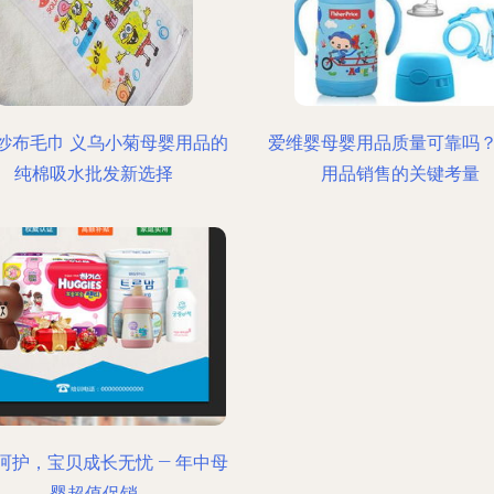
纱布毛巾 义乌小菊母婴用品的
爱维婴母婴用品质量可靠吗
纯棉吸水批发新选择
用品销售的关键考量
呵护，宝贝成长无忧 — 年中母
婴超值促销