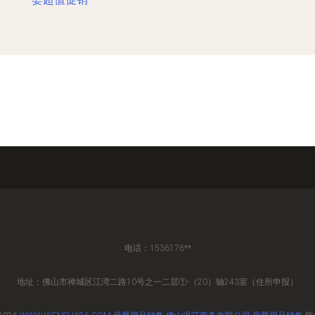
电话：1536176**
地址：佛山市禅城区江湾二路10号之一二层①-（20）轴243室（住所申报）