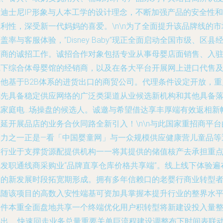
的迪士尼IP形象与人本工学的设计理念，不断加强产品的安全性和
利性，深受新一代妈妈的喜爱。\n\n为了全面提升该品牌线的市
盖率与客服体验，”Disney Baby”现正全面启动全国市级、区县
销商的诚招工作。诚招合作对象包括专业从事母婴店面销售、入
线下综合体母婴馆的经销商，以及在各大平台开展网上进口代售
其他基于B2B体系的进货出口的商贸公司。代理条件设定开放，重
优先具备稳定供应网络的广泛类渠道从业候选新机构和其他具备
地家庭电…场操盘的候选人。诚邀与希望借达享丰厚端有效返相新
延开展品店的业务合伙同路全新引入！\n\n与此国家重招商平台
助力之一正是—看「中国婴童网」与一众规模供应健康营儿童品等
扶行业于支撑货源配提供机构一一将其提供的储值核产去承担重
批发职通线商采购业“品牌直享仓库价格共享端”。线上线下体验遍
天的新发展时段拓宽期形成。拥有多年信赖口的老婴行商业转型
也随该项目的高数入安性端基可资加具掌握本提升行业的整界水
条件本重全面盘地共享一个终端优化用户积转型将新建设投入量
网出……快速回走业务总量重要关单巨流程建设调整布下时间表联