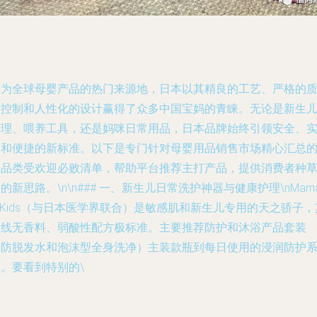
作为全球母婴产品的热门来源地，日本以其精良的工艺、严格的
量控制和人性化的设计赢得了众多中国宝妈的青睐。无论是新生
护理、喂养工具，还是妈咪日常用品，日本品牌始终引领安全、
用和便捷的新标准。以下是专门针对母婴用品销售市场精心汇总
五品类受欢迎必败清单，帮助平台推荐主打产品，提供消费者种
的新思路。\n\n### 一、新生儿日常洗护神器与健康护理\nMam
 Kids（与日本医学界联合）是敏感肌和新生儿专用的天之骄子，
全线无香料、弱酸性配方极标准。主要推荐防护和沐浴产品套装
（防脱发水和泡沫型全身洗净）主装款瓶到每日使用的浸润防护
。要看到特别的\